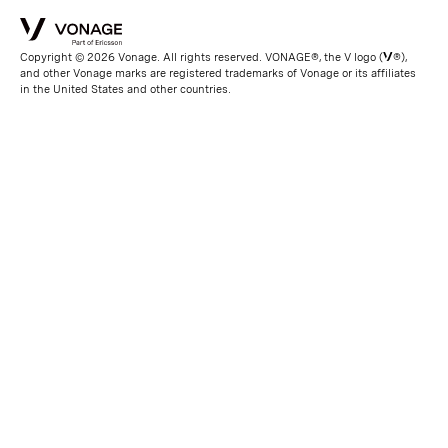
Copyright © 2026 Vonage. All rights reserved. VONAGE®, the V logo (
®),
and other Vonage marks are registered trademarks of Vonage or its affiliates
in the United States and other countries.