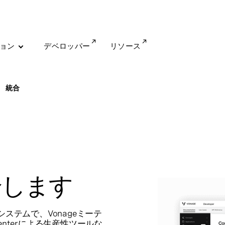
ョン
デベロッパー
リソース
統合
介します
ステムで、Vonageミーテ
enterによる生産性ツールな