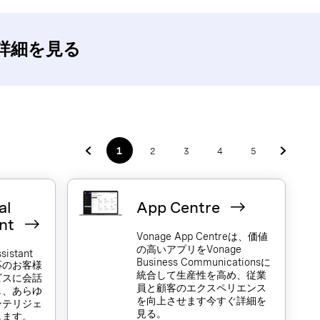
能の詳細を見る
1
2
3
4
5
al
App Centre
ant
Vonage App Centreは、価値
の高いアプリをVonage
ssistant
Business Communicationsに
応のお客様
統合して生産性を高め、従業
ビスに会話
員と顧客のエクスペリエンス
し、あらゆ
を向上させます今すぐ詳細を
ンテリジェ
見る。
します。