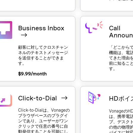
Business Inbox
Call
Annou
顧客に対してクロスチャン
「どこから
ネルのテキストメッセージ
機能は、電
を送信することができま
てきた理由
す。
前に知るこ
す。
$9.99/month
Click-to-Dial
HDボイ
Click-to-Dialは、Vonageの
Vonageの
ブラウザベースのプラグイ
は、携帯電
ンであり、ユーザーがワン
ブ、デスク
クリックで任意の番号に自
の他の物理
動発信することを可能にし
バイスに対