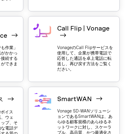
Call Flip | Vonage
nce
でも作業」
VonageのCall Flipサービスを
話がかかっ
使用して、企業が携帯電話で
を接続する
応答した通話を卓上電話に転
とができま
送し、再び戻す方法をご覧く
ださい。
SmartWAN
ス
Vonage SD-WANソリューシ
HDボイス
ョンであるSmartWANは、あ
話、ウェ
らゆる顧客規模のあらゆるネ
トップ、そ
ットワークに対し、スケーラ
的な電話デ
ブル、高品質、かつ最適化さ
応する質の