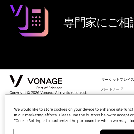
専門家にご相
マーケットプレイ
パートナー
Copyright © 2026 Vonage. All rights reserved.
VONAGE®, the V logo (
®), and other Vonage marks
システムステータ
are registered trademarks of Vonage or its affiliates in
the United States and other countries.
We would like to store cookies on your device to enhance site functi
サポート
in our marketing efforts. Please use the buttons below to accept or re
連絡先（グローバル
“Cookie Settings” to customize the purposes for which we may stor