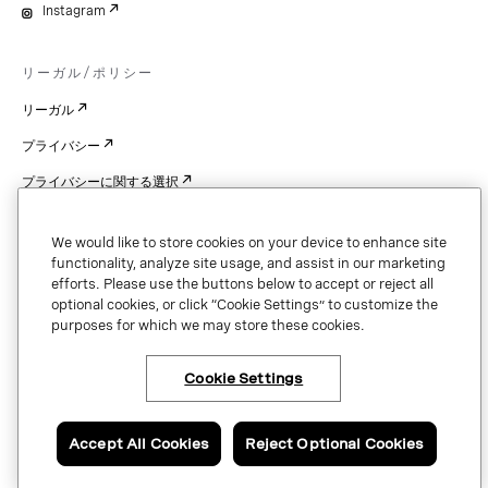
Instagram
リーガル/ポリシー
リーガル
プライバシー
プライバシーに関する選択
Cookie Settings
We would like to store cookies on your device to enhance site
特許
functionality, analyze site usage, and assist in our marketing
efforts. Please use the buttons below to accept or reject all
著作権
optional cookies, or click “Cookie Settings” to customize the
purposes for which we may store these cookies.
セキュリティと信頼
Cookie Settings
Copyright © 2026 Vonage. All rights reserved. VONAGE®, the V logo (
®),
and other Vonage marks are registered trademarks of Vonage or its affiliates
Accept All Cookies
Reject Optional Cookies
in the United States and other countries.