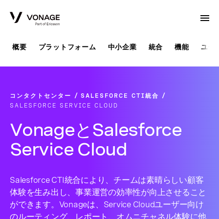
Skip to Main Content
概要
プラットフォーム
中小企業
統合
機能
ユー
コンタクトセンター
SALESFORCE CTI統合
SALESFORCE SERVICE CLOUD
VonageとSalesforce
Service Cloud
Salesforce CTI統合により、チームは素晴らしい顧客
体験を生み出し、事業運営の効率性が向上させること
ができます。Vonageは、Service Cloudユーザー向け
のルーティング、レポート、オムニチャネル体験に他