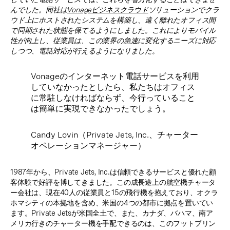
んでした。同社は
Vonageビジネスクラウド
ソリューションでクラ
ウド上にホストされたシステムを構築し、遠く離れたオフィス間
で同期された状態を保てるようにしました。これによりモバイル
性が向上し、従業員は、この業界の急速に変化するニーズに対応
しつつ、電話対応が行えるようになりました。
Vonageのインターネット電話サービスを利用
していなかったとしたら、私たちはオフィス
に常駐しなければならず、今行っていること
は簡単に実現できなかったでしょう。
Candy Lovin（Private Jets, Inc.、チャーター
オペレーションマネージャー）
1987年から、Private Jets, Inc.は信頼できるサービスと優れた顧
客体験で好評を博してきました。この成長途上の航空機チャータ
ー会社は、現在40人の従業員と15の飛行機を抱えており、オクラ
ホマシティの本拠地を含め、米国の4つの都市に拠点を置いてい
ます。Private Jetsが米国全土で、また、カナダ、バハマ、南ア
メリカ行きのチャーター機を手配できるのは、このフットプリン