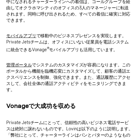
中になされるチャーターラインへの着信は、コールグループを経
由してオクラホマシティのオフィスの3人のマネージャーに転送
されます。同時に呼び出されるため、すべての着信に確実に対応
できます。
モバイルアプリ
で移動中のビジネスプレゼンスを実現します。
Private Jetsチームは、オフィスにいない従業員を電話システム
®
に統合できるVonage
モバイルアプリも活用しています。
管理ポータル
でシステムのカスタマイズが容易になります。この
ポータルから機能を臨機応変にカスタマイズして、顧客の通話エ
クスペリエンスを制御、強化できます。また、通話履歴にアクセ
スして、会社全体の通話アクティビティをモニタリングできま
す。
Vonageで大成功を収める
Private Jetsチームにとって、信頼性の高いビジネス電話サービ
スは絶対に譲れないものです。Lovinは以下のように説明します。
「弊社にとって、チャーターラインはパンとバターのようなもの