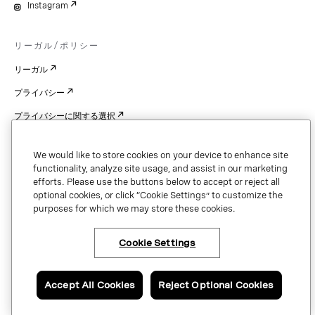
Instagram
リーガル/ポリシー
リーガル
プライバシー
プライバシーに関する選択
Cookie Settings
We would like to store cookies on your device to enhance site
特許
functionality, analyze site usage, and assist in our marketing
efforts. Please use the buttons below to accept or reject all
著作権
optional cookies, or click “Cookie Settings” to customize the
purposes for which we may store these cookies.
セキュリティと信頼
Cookie Settings
Copyright © 2026 Vonage. All rights reserved. VONAGE®, the V logo (
®),
and other Vonage marks are registered trademarks of Vonage or its affiliates
Accept All Cookies
Reject Optional Cookies
in the United States and other countries.