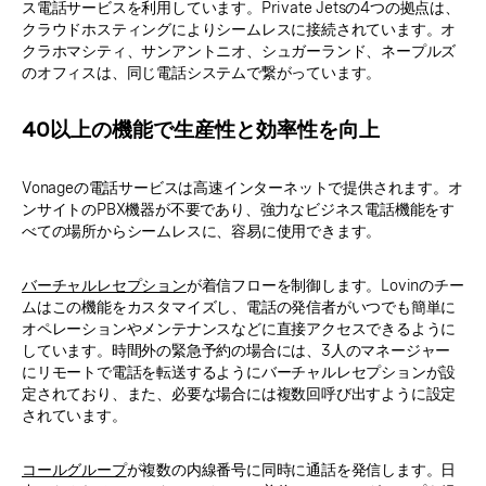
ス電話サービスを利用しています。Private Jetsの4つの拠点は、
クラウドホスティングによりシームレスに接続されています。オ
クラホマシティ、サンアントニオ、シュガーランド、ネープルズ
のオフィスは、同じ電話システムで繋がっています。
40以上の機能で生産性と効率性を向上
Vonageの電話サービスは高速インターネットで提供されます。オ
ンサイトのPBX機器が不要であり、強力なビジネス電話機能をす
べての場所からシームレスに、容易に使用できます。
バーチャルレセプション
が着信フローを制御します。Lovinのチー
ムはこの機能をカスタマイズし、電話の発信者がいつでも簡単に
オペレーションやメンテナンスなどに直接アクセスできるように
しています。時間外の緊急予約の場合には、3人のマネージャー
にリモートで電話を転送するようにバーチャルレセプションが設
定されており、また、必要な場合には複数回呼び出すように設定
されています。
コールグループ
が複数の内線番号に同時に通話を発信します。日