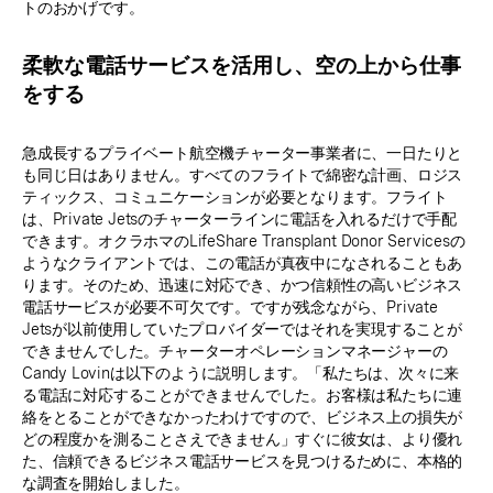
トのおかげです。
柔軟な電話サービスを活用し、空の上から仕事
をする
急成長するプライベート航空機チャーター事業者に、一日たりと
も同じ日はありません。すべてのフライトで綿密な計画、ロジス
ティックス、コミュニケーションが必要となります。フライト
は、Private Jetsのチャーターラインに電話を入れるだけで手配
できます。オクラホマのLifeShare Transplant Donor Servicesの
ようなクライアントでは、この電話が真夜中になされることもあ
ります。そのため、迅速に対応でき、かつ信頼性の高いビジネス
電話サービスが必要不可欠です。ですが残念ながら、Private
Jetsが以前使用していたプロバイダーではそれを実現することが
できませんでした。チャーターオペレーションマネージャーの
Candy Lovinは以下のように説明します。「私たちは、次々に来
る電話に対応することができませんでした。お客様は私たちに連
絡をとることができなかったわけですので、ビジネス上の損失が
どの程度かを測ることさえできません」すぐに彼女は、より優れ
た、信頼できるビジネス電話サービスを見つけるために、本格的
な調査を開始しました。