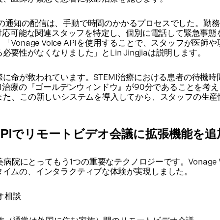
入する前の通知の配信は、手動で時間のかかるプロセスでした。勤
に対応可能な関連スタッフを特定し、個別に電話して緊急事態
Vonage Voice APIを使用することで、スタッフが医師
要性がなくなりました」とLin Jingjiaは説明します。
に命が救われています。STEMI治療における患者の待機時間
MI治療の『ゴールデンウィンドウ』が90分であることを考
また、この新しいシステムを導入してから、スタッフの生産性
eo APIでリモートビデオ会議に拡張機能を追
病院にとってもう1つの重要なテクノロジーです。Vonage Vid
タイムの、インタラクティブな体験が実現しました。
オ相談