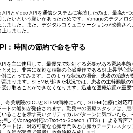
ice APIとVideo APIを通信システムに実装したのは、最高
したいという願いがあったためです。Vonageのテクノロ
上しました。また、デジタルコミュニケーションが改善され
向上しました。
ce API：時間の節約で命を守る
API
を主に使用して、最優先で対処する必要がある緊急事態
たとえば、非常に深刻な種類の心臓発作であるST上昇型心筋
況を例にとってみます。このような状況の場合、患者の治療が
高まります。STEMIが起きた状況では、患者の主幹動脈の
を受け取ることができなくなります。迅速な医療処置が重要
Iにより、奇美病院のICUとSTEMI病棟にいて、STEMI治療に対
ラートの通知が発信されます。勤務中の医療スタッフは、患
ていることを示す高いクリティカルパターンに気づいたら、
てVonage対応のText-to-Speech（TTS）による音
アラートは、対応可能な心臓専門医と心臓カテーテルスタッ
後、医師が緊急で患者に救命治療を施します。