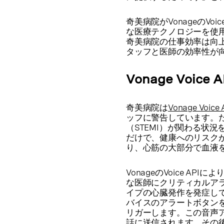
奇美病院がVonageのVo
な医療テクノロジーを使用
奇美病院の仕事効率は向
タッフと医師の効率性が
Vonage Voi
奇美病院は
Vonage Voice 
ッフに警告しています。
（STEMI）が関わる状
だけで、健康へのリスクが
り、心筋の大部分で血液
VonageのVoice AP
な医師にクリティカルア
イプの心臓発作を発症し
バイスのアラートボタンを押し
リガーします。この音声
話に送信されます。その