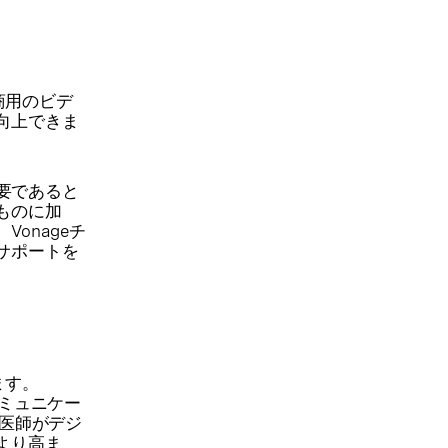
た商用のビデ
向上できま
重要であると
ものに加
onageチ
サポートを
ます。
いコミュニケー
と医師がデジ
より高ま