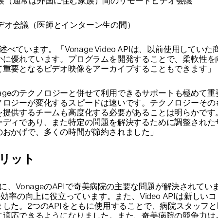
族（通常は外国に住む家族）間のリモートビデオ会議
デオ会議（医師とインターン生の間）
ように述べています。「Vonage Video APIは、以前使用してい
かに優れています。プログラムを開発することで、柔軟性を
て重要となるビデオ映像をアーカイブすることもできます」
ば、Vonageのテクノロジーと併せて利用できるサポートも極めて
ノロジーが変化するスピードは速いです。テクノロジーその
提供するチームも高度化する必要があることは明らかです。V
ーディであり、また特定の問題を解決するために調整された
のおかげで、多くの時間が節約されました」
のメリット
するように、VonageのAPIで奇美病院の主要な問題が解決されてい
PIは仕事効率の向上に役立っています。また、Video APIは新し
した。2つのAPIをともに使用することで、病院スタッフ
に適応できるようになりました。また、奇美病院の競争力は