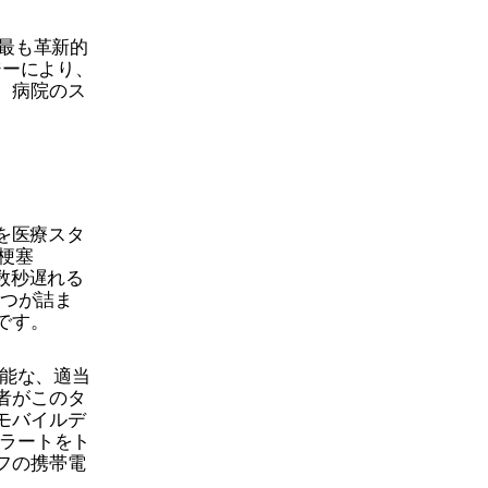
かつ最も革新的
ジーにより、
、病院のス
を医療スタ
梗塞
数秒遅れる
1つが詰ま
です。
応可能な、適当
者がこのタ
モバイルデ
声アラートをト
フの携帯電