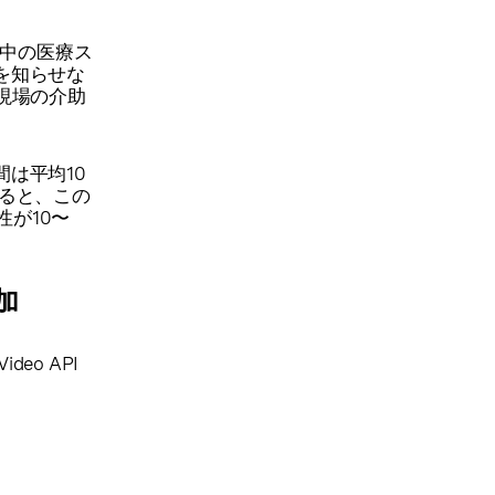
務中の医療ス
を知らせな
や現場の介助
は平均10
えると、この
が10〜
加
eo API