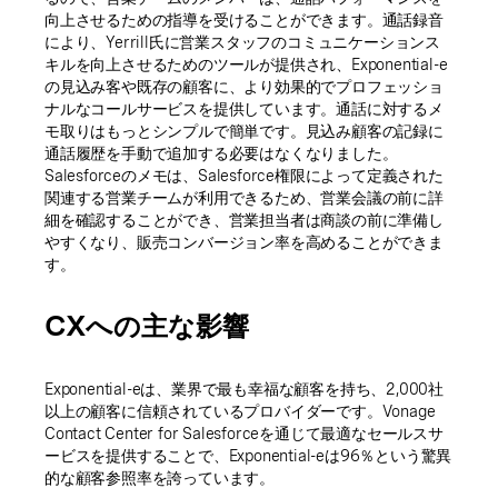
向上させるための指導を受けることができます。通話録音
により、Yerrill氏に営業スタッフのコミュニケーションス
キルを向上させるためのツールが提供され、Exponential-e
の見込み客や既存の顧客に、より効果的でプロフェッショ
ナルなコールサービスを提供しています。通話に対するメ
モ取りはもっとシンプルで簡単です。見込み顧客の記録に
通話履歴を手動で追加する必要はなくなりました。
Salesforceのメモは、Salesforce権限によって定義された
関連する営業チームが利用できるため、営業会議の前に詳
細を確認することができ、営業担当者は商談の前に準備し
やすくなり、販売コンバージョン率を高めることができま
す。
CXへの主な影響
Exponential-eは、業界で最も幸福な顧客を持ち、2,000社
以上の顧客に信頼されているプロバイダーです。Vonage
Contact Center for Salesforceを通じて最適なセールスサ
ービスを提供することで、Exponential-eは96％という驚異
的な顧客参照率を誇っています。