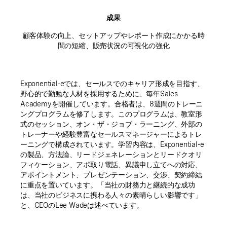
成果
顧客体験の向上、セットアップやレポート作成にかかる時
間の短縮、販売状況の可視化の強化
Exponential-eでは、セールスでのキャリア形成を目指す、
野心的で勤勉な人材を採用するために、毎年Sales
Academyを開催しています。合格者は、8週間のトレーニ
ングプログラムを修了します。このプログラムは、教室形
式のセッション、オン・ザ・ジョブ・ラーニング、外部の
トレーナーや経験豊富なセールスマネージャーによるトレ
ーニングで構成されています。学習内容は、Exponential-e
の製品、方法論、リードジェネレーションとリードクオリ
フィケーション、アポ取り電話、異議申し立てへの対応、
アポイントメント、プレゼンテーション、交渉、契約締結
に重点を置いています。「当社の財務力と継続的な成功
は、当社のビジネスに携わる人々の素晴らしい影響です」
と、CEOのLee Wadeは述べています。