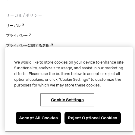
リーガル/ポリシー
リーガル
プライバシー
プライバシーに関する選択
Cookie Settings
We would like to store cookies on your device to enhance site
特許
functionality, analyze site usage, and assist in our marketing
efforts. Please use the buttons below to accept or reject all
著作権
optional cookies, or click “Cookie Settings” to customize the
purposes for which we may store these cookies.
セキュリティと信頼
Cookie Settings
Copyright © 2026 Vonage. All rights reserved. VONAGE®, the V logo (
®),
and other Vonage marks are registered trademarks of Vonage or its affiliates
Accept All Cookies
Reject Optional Cookies
in the United States and other countries.