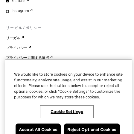
Youtube
Instagram
リーガル/ポリシー
リーガル
プライバシー
プライバシーに関する選択
Cookie Settings
We would like to store cookies on your device to enhance site
特許
functionality, analyze site usage, and assist in our marketing
efforts. Please use the buttons below to accept or reject all
著作権
optional cookies, or click “Cookie Settings” to customize the
purposes for which we may store these cookies.
セキュリティと信頼
Cookie Settings
Copyright © 2026 Vonage. All rights reserved. VONAGE®, the V logo (
®),
and other Vonage marks are registered trademarks of Vonage or its affiliates
Accept All Cookies
Reject Optional Cookies
in the United States and other countries.