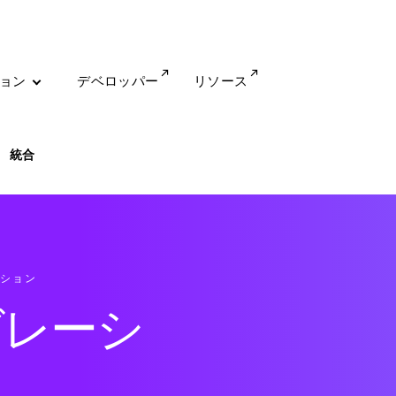
ョン
デベロッパー
リソース
統合
ション
グレーシ