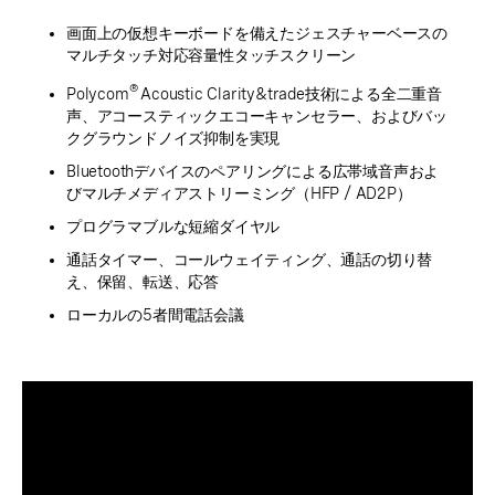
画面上の仮想キーボードを備えたジェスチャーベースの
マルチタッチ対応容量性タッチスクリーン
®
Polycom
Acoustic Clarity&trade技術による全二重音
声、アコースティックエコーキャンセラー、およびバッ
クグラウンドノイズ抑制を実現
Bluetoothデバイスのペアリングによる広帯域音声およ
びマルチメディアストリーミング（HFP / AD2P）
プログラマブルな短縮ダイヤル
通話タイマー、コールウェイティング、通話の切り替
え、保留、転送、応答
ローカルの5者間電話会議