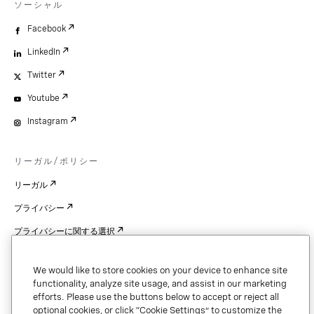
ソーシャル
Facebook
LinkedIn
Twitter
Youtube
Instagram
リーガル/ポリシー
リーガル
プライバシー
プライバシーに関する選択
Cookie Settings
We would like to store cookies on your device to enhance site
特許
functionality, analyze site usage, and assist in our marketing
efforts. Please use the buttons below to accept or reject all
著作権
optional cookies, or click “Cookie Settings” to customize the