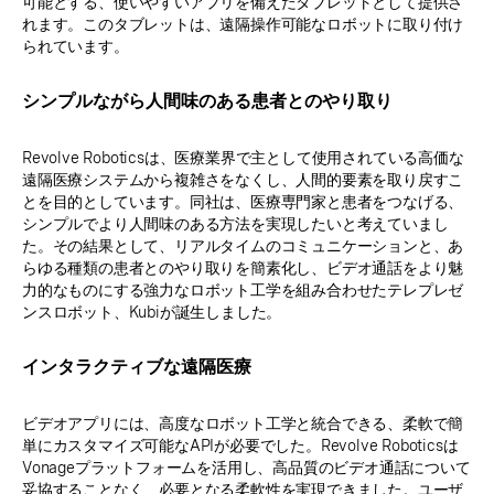
可能とする、使いやすいアプリを備えたタブレットとして提供さ
れます。このタブレットは、遠隔操作可能なロボットに取り付け
られています。
シンプルながら人間味のある患者とのやり取り
Revolve Roboticsは、医療業界で主として使用されている高価な
遠隔医療システムから複雑さをなくし、人間的要素を取り戻すこ
とを目的としています。同社は、医療専門家と患者をつなげる、
シンプルでより人間味のある方法を実現したいと考えていまし
た。その結果として、リアルタイムのコミュニケーションと、あ
らゆる種類の患者とのやり取りを簡素化し、ビデオ通話をより魅
力的なものにする強力なロボット工学を組み合わせたテレプレゼ
ンスロボット、Kubiが誕生しました。
インタラクティブな遠隔医療
ビデオアプリには、高度なロボット工学と統合できる、柔軟で簡
単にカスタマイズ可能なAPIが必要でした。Revolve Roboticsは
Vonageプラットフォームを活用し、高品質のビデオ通話について
妥協することなく、必要となる柔軟性を実現できました。ユーザ