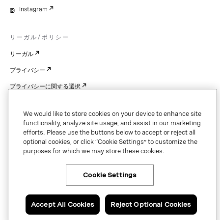
Instagram
リーガル/ポリシー
リーガル
プライバシー
プライバシーに関する選択
Cookie Settings
We would like to store cookies on your device to enhance site
特許
functionality, analyze site usage, and assist in our marketing
efforts. Please use the buttons below to accept or reject all
著作権
optional cookies, or click “Cookie Settings” to customize the
purposes for which we may store these cookies.
セキュリティと信頼
Cookie Settings
Copyright © 2026 Vonage. All rights reserved. VONAGE®, the V logo (
®),
and other Vonage marks are registered trademarks of Vonage or its affiliates
Accept All Cookies
Reject Optional Cookies
in the United States and other countries.