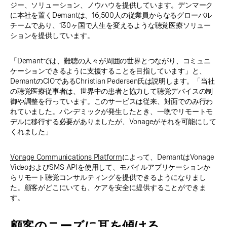
ジー、ソリューション、ノウハウを提供しています。デンマーク
に本社を置くDemantは、16,500人の従業員からなるグローバル
チームであり、130ヶ国で人生を変えるような聴覚医療ソリュー
ションを提供しています。
「Demantでは、難聴の人々が周囲の世界とつながり、コミュニ
ケーションできるように支援することを目指しています」と、
DemantのCIOであるChristian Pedersen氏は説明します。「当社
の聴覚医療従事者は、世界中の患者と協力して聴覚デバイスの制
御や調整を行っています。このサービスは従来、対面でのみ行わ
れていました。パンデミックが発生したとき、一晩でリモートモ
デルに移行する必要がありましたが、Vonageがそれを可能にして
くれました」
Vonage Communications Platform
によって、DemantはVonage
VideoおよびSMS APIを使用して、モバイルアプリケーションか
らリモート聴覚コンサルティングを提供できるようになりまし
た。顧客がどこにいても、ケアを安全に提供することができま
す。
顧客のニーズに耳を傾ける