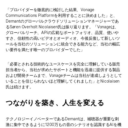
「プロバイダーを徹底的に検討した結果、Vonage
Communications Platformを利用することに決めました」と、
Demantのグローバルクラウドソリューションマネージャーであ
るSøren Overholt Nicolaisen氏は振り返ります。「Vonageは、
グローバルリーチ、APIの広範なポートフォリオ、品質、使いや
すさ、信頼性の高いビデオとオーディオ、今後反復して新しいツ
ールを当社のソリューションに統合できる能力など、当社の幅広
い要件を満たす唯一のプロバイダーでした」
「必要とされる技術的なユースケースを完全に理解している販売
担当者から、当社が求めたサポートと機能を迅速に提供する製品
および開発チームまで、Vonageチームは当社が達成しようとして
いることを信じられないほど理解してくれました」とNicolaisen
氏は続けます。
つながりを築き、人生を変える
テクノロジーイノベーターであるDemantは、補聴器が重要な刺
激に集中できるように1200万もの音のシナリオを認識するAIを機