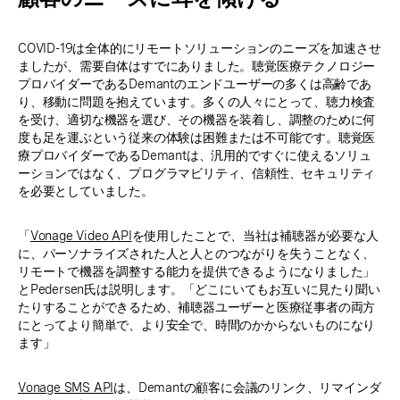
COVID-19は全体的にリモートソリューションのニーズを加速させ
ましたが、需要自体はすでにありました。聴覚医療テクノロジー
プロバイダーであるDemantのエンドユーザーの多くは高齢であ
り、移動に問題を抱えています。多くの人々にとって、聴力検査
を受け、適切な機器を選び、その機器を装着し、調整のために何
度も足を運ぶという従来の体験は困難または不可能です。聴覚医
療プロバイダーであるDemantは、汎用的ですぐに使えるソリュ
ーションではなく、プログラマビリティ、信頼性、セキュリティ
を必要としていました。
「
Vonage Video API
を使用したことで、当社は補聴器が必要な人
に、パーソナライズされた人と人とのつながりを失うことなく、
リモートで機器を調整する能力を提供できるようになりました」
とPedersen氏は説明します。「どこにいてもお互いに見たり聞い
たりすることができるため、補聴器ユーザーと医療従事者の両方
にとってより簡単で、より安全で、時間のかからないものになり
ます」
Vonage SMS API
は、Demantの顧客に会議のリンク、リマインダ