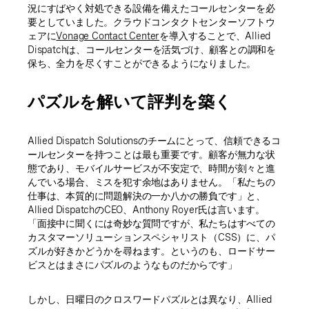
況にすばやく対処できる設備を備えたコールセンターを必
要としていました。クラウドコンタクトセンターソフトウ
ェアに
Vonage Contact Center
を導入することで、Allied
Dispatchは、コールセンターを活気づけ、顧客との調和を
保ち、全力を尽くすことができるようになりました。
パズルを解いて評判を築く
Allied Dispatch Solutionsのチームにとって、信頼できるコ
ールセンターを持つことは最も重要です。顧客が無力な状
態であり、モバイルサービスが不安定で、時間が刻々と進
んでいる場合、ミスを犯す余地はありません。「私たちの
仕事は、本質的に問題解決の一か八かの勝負です」と、
Allied DispatchのCEO、Anthony Royer氏は言います。
「面接中に聞くには奇妙な質問ですが、私たちはすべての
カスタマーソリューションスペシャリスト（CSS）に、パ
ズルが好きかどうかを尋ねます。というのも、ロードサー
ビスとはまさにパズルのようなものだからです」
しかし、日曜日のクロスワードパズルとは異なり、Allied