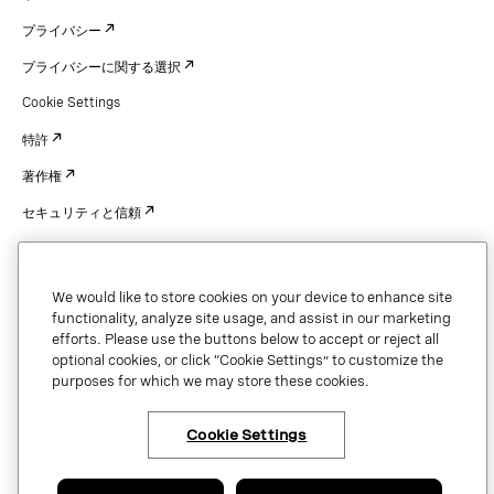
プライバシー
プライバシーに関する選択
Cookie Settings
特許
著作権
セキュリティと信頼
We would like to store cookies on your device to enhance site
Copyright © 2026 Vonage. All rights reserved. VONAGE®, the V logo (
®),
functionality, analyze site usage, and assist in our marketing
and other Vonage marks are registered trademarks of Vonage or its affiliates
efforts. Please use the buttons below to accept or reject all
in the United States and other countries.
optional cookies, or click “Cookie Settings” to customize the
purposes for which we may store these cookies.
Cookie Settings