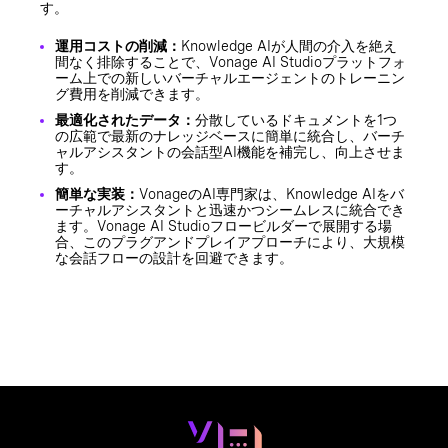
す。
運用コストの削減：
Knowledge AIが人間の介入を絶え
間なく排除することで、Vonage AI Studioプラットフォ
ーム上での新しいバーチャルエージェントのトレーニン
グ費用を削減できます。
最適化されたデータ：
分散しているドキュメントを1つ
の広範で最新のナレッジベースに簡単に統合し、バーチ
ャルアシスタントの会話型AI機能を補完し、向上させま
す。
簡単な実装：
VonageのAI専門家は、Knowledge AIをバ
ーチャルアシスタントと迅速かつシームレスに統合でき
ます。Vonage AI Studioフロービルダーで展開する場
合、このプラグアンドプレイアプローチにより、大規模
な会話フローの設計を回避できます。