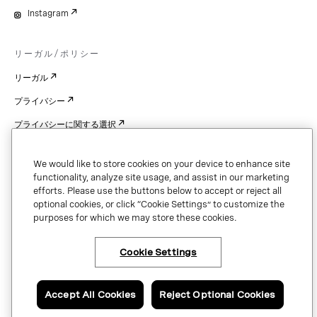
Instagram
リーガル/ポリシー
リーガル
プライバシー
プライバシーに関する選択
Cookie Settings
We would like to store cookies on your device to enhance site
特許
functionality, analyze site usage, and assist in our marketing
efforts. Please use the buttons below to accept or reject all
著作権
optional cookies, or click “Cookie Settings” to customize the
purposes for which we may store these cookies.
セキュリティと信頼
Cookie Settings
Copyright © 2026 Vonage. All rights reserved. VONAGE®, the V logo (
®),
and other Vonage marks are registered trademarks of Vonage or its affiliates
Accept All Cookies
Reject Optional Cookies
in the United States and other countries.