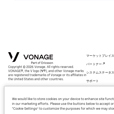
マーケットプレイ
パートナー
Copyright © 2026 Vonage. All rights reserved.
VONAGE®, the V logo (
®), and other Vonage marks
システムステータ
are registered trademarks of Vonage or its affiliates in
the United States and other countries.
サポート
連絡先（グローバル
We would like to store cookies on your device to enhance site functi
in our marketing efforts. Please use the buttons below to accept or re
“Cookie Settings” to customize the purposes for which we may stor