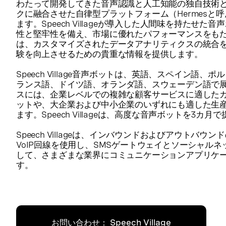
わたって開発してきた音声認識と人工知能の独自技術
クに融合させた自律型プラットフォーム（Hermesと
ます。Speech Villageが導入した人間味を持たせ
性と堅牢性を備え、市場に優れたパフォーマンスをもたら
は、カスタマイズされたデータアナリティクスの統合
験を向上させるための貴重な情報を提供します。
Speech Village音声ボットは、英語、スペイン語
ランス語、ドイツ語、オランダ語、スウェーデン語で
スには、企業レベルでの複雑な顧客サービスに適した
ットや、大企業および中小企業のいずれにも適した生
ます。Speech Villageは、高度な音声ボットを3カ月
Speech Villageは、インバウンドおよびアウトバウン
VoIP回線を使用し、SMSゲートウェイとソーシャル
して、さまざまな業界にコミュニケーションアプリケ
す。
お問い合わせ： Speech Village