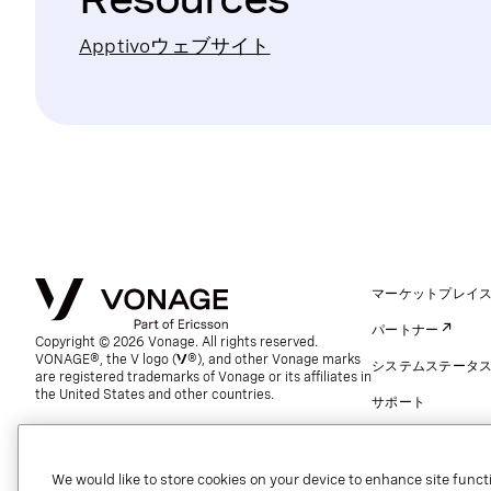
Apptivoウェブサイト
マーケットプレイ
パートナー
Copyright © 2026 Vonage. All rights reserved.
VONAGE®, the V logo (
®), and other Vonage marks
システムステータ
are registered trademarks of Vonage or its affiliates in
the United States and other countries.
サポート
連絡先（グローバル
We would like to store cookies on your device to enhance site functi